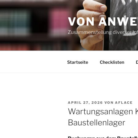
Zum
Inhalt
VON ANWE
springen
Zusammenstellung diverser In
Startseite
Checklisten
VERÖFFENTLICHT
APRIL 27, 2026
VON
AFLACE
AM
Wartungsanlagen K
Baustellenlager