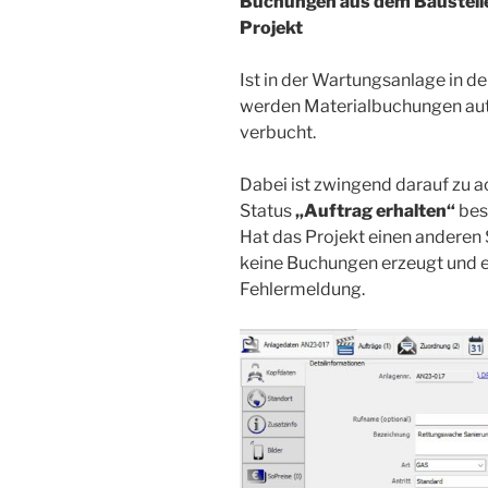
Buchungen aus dem Baustelle
Projekt
Ist in der Wartungsanlage in d
werden Materialbuchungen au
verbucht.
Dabei ist zwingend darauf zu a
Status
„Auftrag erhalten“
besi
Hat das Projekt einen anderen S
keine Buchungen erzeugt und 
Fehlermeldung.