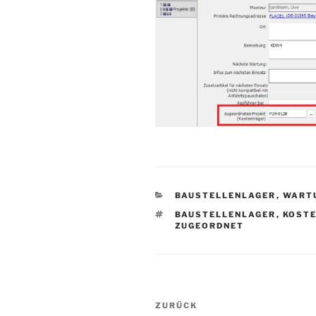
KATEGORIEN
BAUSTELLENLAGER
,
WART
SCHLAGWÖRTER
BAUSTELLENLAGER
,
KOST
ZUGEORDNET
Beitragsnavigation
Vorheriger
ZURÜCK