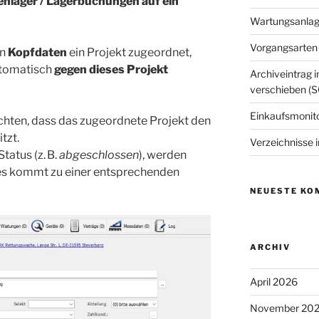
nlager / Lagerbuchungen auf ein
Wartungsanlage
Vorgangsarten 
en
Kopfdaten
ein Projekt zugeordnet,
tomatisch
gegen dieses Projekt
Archiveintrag i
verschieben (S
Einkaufsmonit
chten, dass das zugeordnete Projekt den
tzt.
Verzeichnisse i
tatus (z. B.
abgeschlossen
), werden
es kommt zu einer entsprechenden
NEUESTE KO
ARCHIV
April 2026
November 20