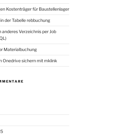
n Kostenträger für Baustellenlager
in der Tabelle rebbuchung
n anderes Verzeichnis per Job
QL)
or Materialbuchung
n Onedrive sichern mit mklink
MMENTARE
25