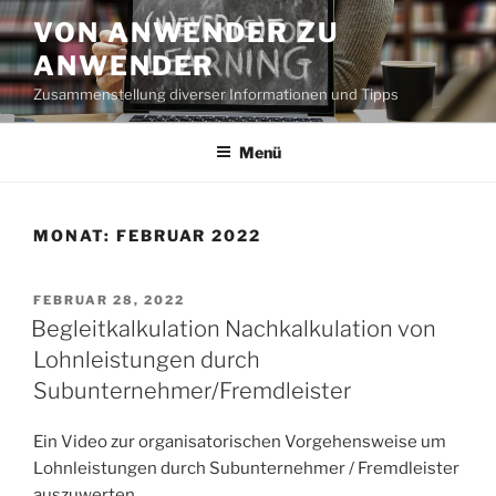
Zum
VON ANWENDER ZU
Inhalt
ANWENDER
springen
Zusammenstellung diverser Informationen und Tipps
Menü
MONAT:
FEBRUAR 2022
VERÖFFENTLICHT
FEBRUAR 28, 2022
AM
Begleitkalkulation Nachkalkulation von
Lohnleistungen durch
Subunternehmer/Fremdleister
Ein Video zur organisatorischen Vorgehensweise um
Lohnleistungen durch Subunternehmer / Fremdleister
auszuwerten.