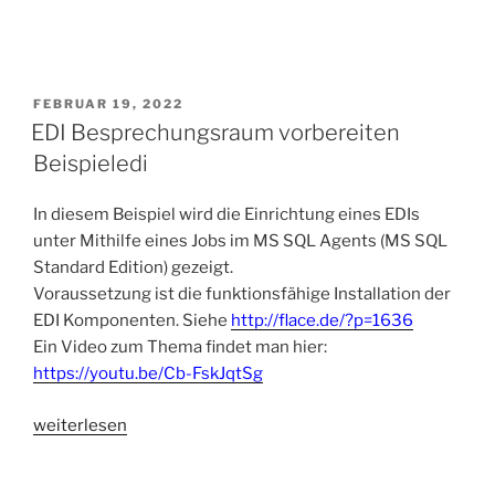
VERÖFFENTLICHT
FEBRUAR 19, 2022
AM
EDI Besprechungsraum vorbereiten
Beispieledi
In diesem Beispiel wird die Einrichtung eines EDIs
unter Mithilfe eines Jobs im MS SQL Agents (MS SQL
Standard Edition) gezeigt.
Voraussetzung ist die funktionsfähige Installation der
EDI Komponenten. Siehe
http://flace.de/?p=1636
Ein Video zum Thema findet man hier:
https://youtu.be/Cb-FskJqtSg
„EDI
weiterlesen
Besprechungsraum
vorbereiten