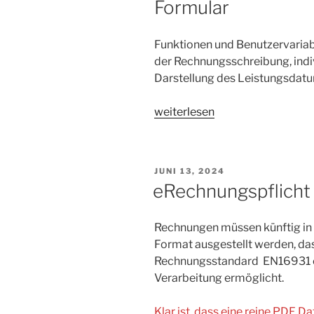
Formular
Funktionen und Benutzervariab
der Rechnungsschreibung, indi
Darstellung des Leistungsdatu
„Leistungsdatum
weiterlesen
Formularanpassung
im
PRJ
VERÖFFENTLICHT
JUNI 13, 2024
Formular“
AM
eRechnungspflicht
Rechnungen müssen künftig in 
Format ausgestellt werden, d
Rechnungsstandard EN16931 en
Verarbeitung ermöglicht.
Klar ist, dass eine reine PDF Da