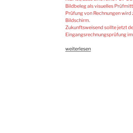
Bildbeleg als visuelles Prüfmit
Prüfung von Rechnungen wird z
Bildschirm.
Zukunftsweisend sollte jetzt de
Eingangsrechnungsprüfung im 
„eRechnungspflicht
weiterlesen
ab
dem
1.
Januar
2025“