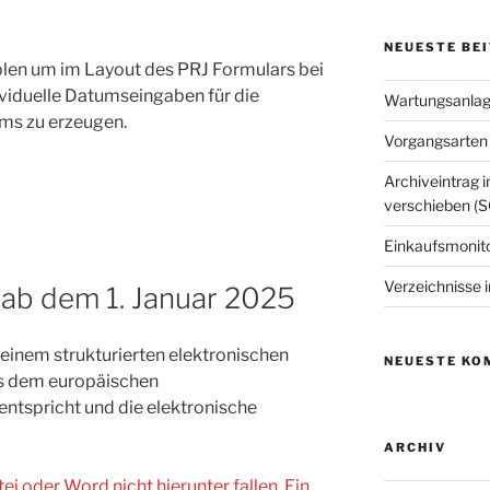
NEUESTE BE
len um im Layout des PRJ Formulars bei
viduelle Datumseingaben für die
Wartungsanlage
ms zu erzeugen.
Vorgangsarten 
Archiveintrag i
verschieben (S
Einkaufsmonit
Verzeichnisse i
 ab dem 1. Januar 2025
einem strukturierten elektronischen
NEUESTE KO
as dem europäischen
tspricht und die elektronische
ARCHIV
tei oder Word nicht hierunter fallen. Ein