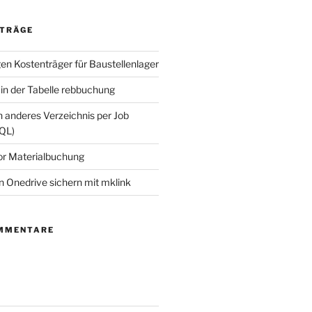
ITRÄGE
n Kostenträger für Baustellenlager
in der Tabelle rebbuchung
n anderes Verzeichnis per Job
QL)
or Materialbuchung
n Onedrive sichern mit mklink
MMENTARE