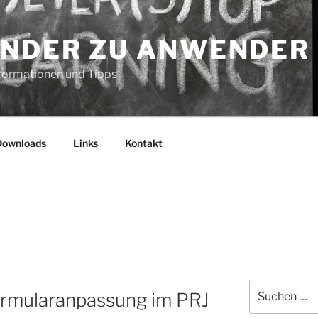
NDER ZU ANWENDER
formationen und Tipps
Downloads
Links
Kontakt
Suche
rmularanpassung im PRJ
nach: