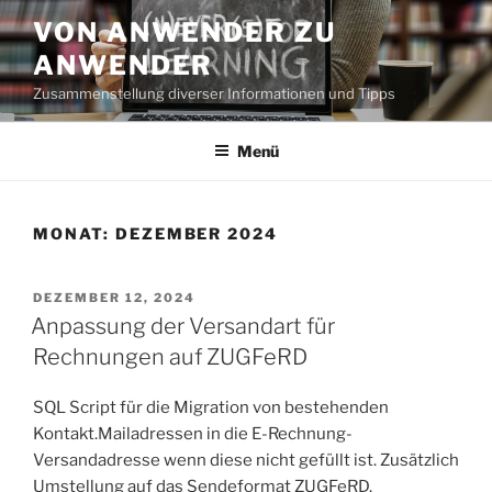
Zum
VON ANWENDER ZU
Inhalt
ANWENDER
springen
Zusammenstellung diverser Informationen und Tipps
Menü
MONAT:
DEZEMBER 2024
VERÖFFENTLICHT
DEZEMBER 12, 2024
AM
Anpassung der Versandart für
Rechnungen auf ZUGFeRD
SQL Script für die Migration von bestehenden
Kontakt.Mailadressen in die E-Rechnung-
Versandadresse wenn diese nicht gefüllt ist. Zusätzlich
Umstellung auf das Sendeformat ZUGFeRD.