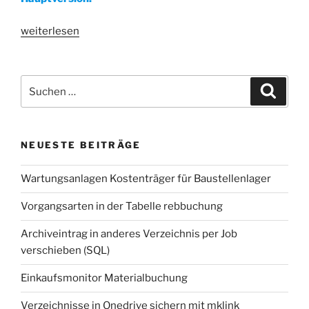
„Jahresupdate
weiterlesen
KWP
8.0
–
Suche
Suche
2024“
nach:
NEUESTE BEITRÄGE
Wartungsanlagen Kostenträger für Baustellenlager
Vorgangsarten in der Tabelle rebbuchung
Archiveintrag in anderes Verzeichnis per Job
verschieben (SQL)
Einkaufsmonitor Materialbuchung
Verzeichnisse in Onedrive sichern mit mklink