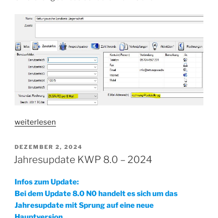
„Anpassung
weiterlesen
der
Versandart
VERÖFFENTLICHT
DEZEMBER 2, 2024
AM
für
Jahresupdate KWP 8.0 – 2024
Rechnungen
auf
Infos zum Update:
ZUGFeRD“
Bei dem Update 8.0 N0 handelt es sich um das
Jahresupdate mit Sprung auf eine neue
Hauptversion.