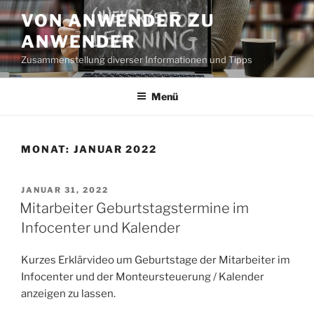
Zum
VON ANWENDER ZU
Inhalt
ANWENDER
springen
Zusammenstellung diverser Informationen und Tipps
Menü
MONAT:
JANUAR 2022
VERÖFFENTLICHT
JANUAR 31, 2022
AM
Mitarbeiter Geburtstagstermine im
Infocenter und Kalender
Kurzes Erklärvideo um Geburtstage der Mitarbeiter im
Infocenter und der Monteursteuerung / Kalender
anzeigen zu lassen.