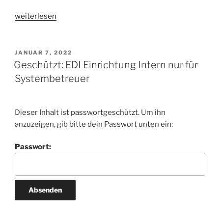
„List
weiterlesen
&
Label
Positionsart
VERÖFFENTLICHT
JANUAR 7, 2022
AM
PositionsartZsKZ“
Geschützt: EDI Einrichtung Intern nur für
Systembetreuer
Dieser Inhalt ist passwortgeschützt. Um ihn
anzuzeigen, gib bitte dein Passwort unten ein:
Passwort: