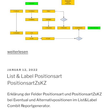
„Buchungsschlüssel
weiterlesen
Steuerschlüssel
bei
Ausgangsrechnungen
VERÖFFENTLICHT
JANUAR 12, 2022
AM
ermitteln“
List & Label Positionsart
PositionsartZsKZ
Erklärung der Felder Positionsart und PositionsartZsKZ
bei Eventual und Alternativpositionen im List&Label
Combit Reportgenerator.