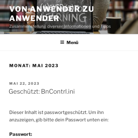
Zum
VON ANWENDER ZU
Inhalt
ANWENDER
springen
Zusammenstellung diverser Informationen und Tipps
Menü
MONAT:
MAI 2023
VERÖFFENTLICHT
MAI 22, 2023
AM
Geschützt: BnContrl.ini
Dieser Inhalt ist passwortgeschützt. Um ihn
anzuzeigen, gib bitte dein Passwort unten ein:
Passwort: