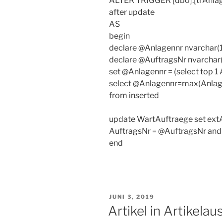
ALTER TRIGGER [dbo].[trAnla
after update
AS
begin
declare @Anlagennr nvarchar(
declare @AuftragsNr nvarchar
set @Anlagennr = (select top 1
select @Anlagennr=max(Anlag
from inserted
update WartAuftraege set ext
AuftragsNr = @AuftragsNr and
end
VERÖFFENTLICHT
JUNI 3, 2019
AM
Artikel in Artikel