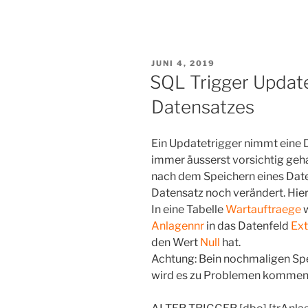
Einstellungsvarianten
im
www.bninfocenter.de“
VERÖFFENTLICHT
JUNI 4, 2019
AM
SQL Trigger Updat
Datensatzes
Ein Updatetrigger nimmt eine 
immer äusserst vorsichtig geha
nach dem Speichern eines Date
Datensatz noch verändert. Hierz
In eine Tabelle
Wartauftraege
w
Anlagennr
in das Datenfeld
Ex
den Wert
Null
hat.
Achtung: Bein nochmaligen Spe
wird es zu Problemen kommen