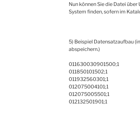
Nun können Sie die Datei über U
System finden, sofern im Kata
5) Beispiel Datensatzaufbau (i
abspeichern.)
011630030901500;1
011850101502;1
011932560301;1
012075004101;1
012075005501;1
012132501901;1