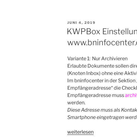
öffnen.
Revisionieren
von
VERÖFFENTLICHT
JUNI 4, 2019
Dokumenten“
AM
KWPBox Einstellun
www.bninfocenter
Variante 1: Nur Archivieren
Erlaubte Dokumente sollen di
(Knoten Inbox) ohne eine Aktiv
Im bninfocenter in der Sektio
Empfängeradresse“ die Chec
Empfängeradresse muss
archi
werden.
Diese Adresse muss als Konta
Smartphone eingetragen werd
„KWPBox
weiterlesen