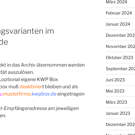
März 2024
Februar 2024
Januar 2024
gsvarianten im
Dezember 202
.de
November 20
Oktober 2023
rekt in das Archiv übernommen werden
September 20
ität auszulösen.
n „optional eigene KWP Box
Juni 2023
kbox muß
deaktivier
t bleiben und als
Mai 2023
v.
musterfirma.
kwpbox.de
eingetragen
März 2023
kt-Empfängeradresse am jeweiligen
Januar 2023
en.
Dezember 202