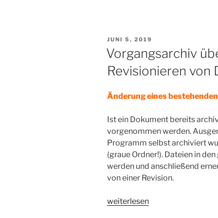
VERÖFFENTLICHT
JUNI 5, 2019
AM
Vorgangsarchiv üb
Revisionieren vo
Änderung eines bestehende
Ist ein Dokument bereits arch
vorgenommen werden. Ausgen
Programm selbst archiviert wu
(graue Ordner!). Dateien in de
werden und anschließend erneu
von einer Revision.
„Vorgangsarchiv
weiterlesen
überwacht