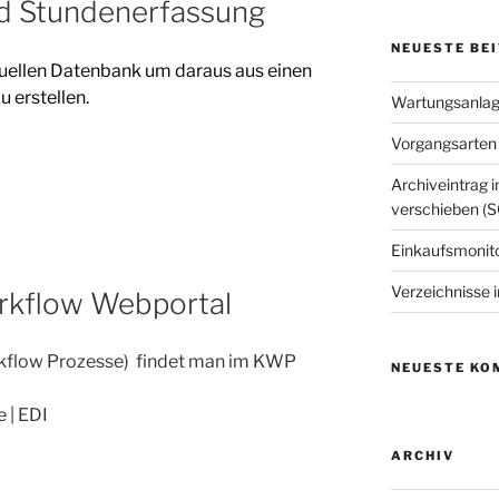
nd Stundenerfassung
NEUESTE BE
ktuellen Datenbank um daraus aus einen
 erstellen.
Wartungsanlage
Vorgangsarten 
Archiveintrag i
verschieben (S
Einkaufsmonit
Verzeichnisse i
orkflow Webportal
orkflow Prozesse) findet man im KWP
NEUESTE KO
 | EDI
ARCHIV