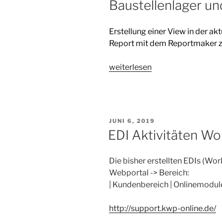
Baustellenlager u
Erstellung einer View in der a
Report mit dem Reportmaker zu
„SQL
weiterlesen
Auftragsliste
mit
Informationen
aus
VERÖFFENTLICHT
JUNI 6, 2019
Baustellenlager
AM
EDI Aktivitäten W
und
Stundenerfassung“
Die bisher erstellten EDIs (W
Webportal -> Bereich:
| Kundenbereich | Onlinemodule
http://support.kwp-online.de/