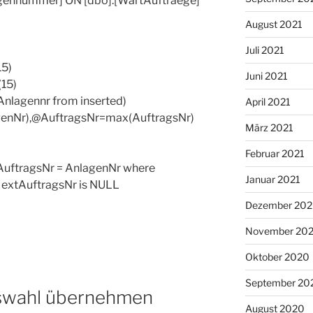
gennummer] ON [dbo].[WartAuftraege]
August 2021
Juli 2021
15)
Juni 2021
(15)
 Anlagennr from inserted)
April 2021
enNr),@AuftragsNr=max(AuftragsNr)
März 2021
Februar 2021
AuftragsNr = AnlagenNr where
Januar 2021
 extAuftragsNr is NULL
Dezember 20
November 20
Oktober 2020
September 20
auswahl übernehmen
August 2020