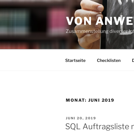
Zum
Inhalt
VON ANWE
springen
Zusammenstellung diverser In
Startseite
Checklisten
MONAT:
JUNI 2019
VERÖFFENTLICHT
JUNI 20, 2019
AM
SQL Auftragsliste 